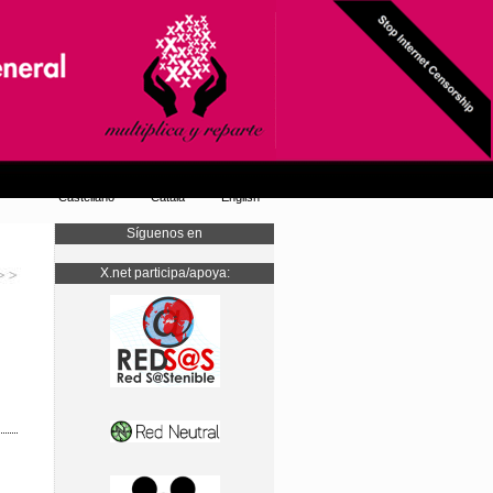
Castellano
Català
English
Síguenos en
X.net participa/apoya: