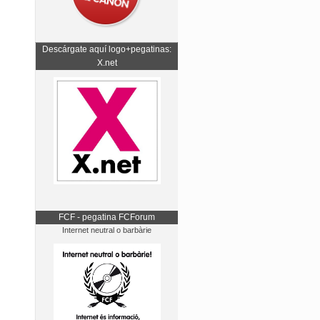
Descárgate aquí logo+pegatinas:
X.net
FCF - pegatina FCForum
Internet neutral o barbàrie