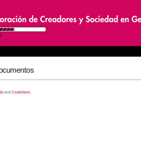
 documentos
là
and
Castellano
.