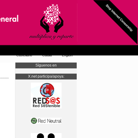
Castellano
Català
English
Síguenos en
X.net participa/apoya: