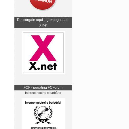
Descárgate aquí logo+pegatinas:
X.net
FCF - pegatina FCForum
Internet neutral o barbàrie