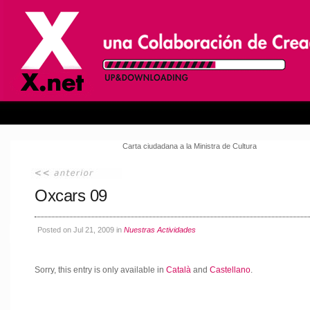
Carta ciudadana a la Ministra de Cultura
Oxcars 09
Posted on Jul 21, 2009 in
Nuestras Actividades
Sorry, this entry is only available in
Català
and
Castellano
.