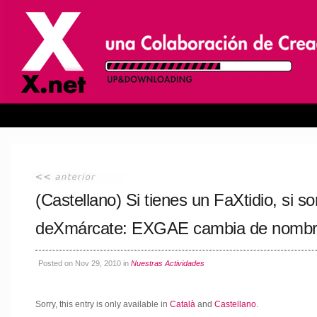
(Castellano) Si tienes un FaXtidio, si 
deXmárcate: EXGAE cambia de nomb
Posted on Nov 29, 2010 in
Nuestras Actividades
Sorry, this entry is only available in
Català
and
Castellano
.