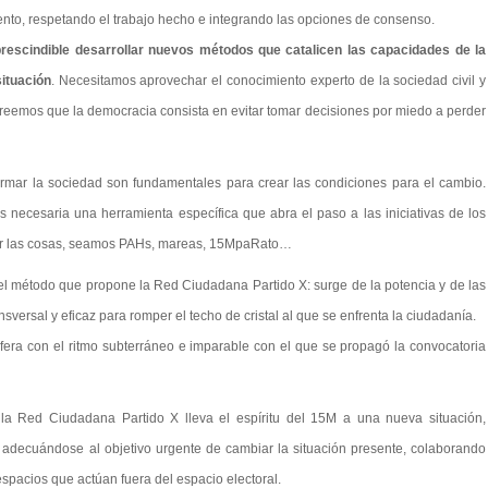
nto, respetando el trabajo hecho e integrando las opciones de consenso.
rescindible desarrollar nuevos métodos que catalicen las capacidades de la
situación
. Necesitamos aprovechar el conocimiento experto de la sociedad civil y
reemos que la democracia consista en evitar tomar decisiones por miedo a perder
rmar la sociedad son fundamentales para crear las condiciones para el cambio.
es necesaria una herramienta específica que abra el paso a las iniciativas de los
r las cosas, seamos PAHs, mareas, 15MpaRato…
del método que propone la Red Ciudadana Partido X: surge de la potencia y de las
sversal y eficaz para romper el techo de cristal al que se enfrenta la ciudadanía.
fera con el ritmo subterráneo e imparable con el que se propagó la convocatoria
la Red Ciudadana Partido X lleva el espíritu del 15M a una nueva situación,
y adecuándose al objetivo urgente de cambiar la situación presente, colaborando
espacios que actúan fuera del espacio electoral.