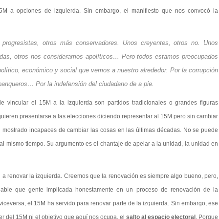
15M a opciones de izquierda. Sin embargo, el manifiesto que nos convocó la
rogresistas, otros más conservadores. Unos creyentes, otros no. Unos
nidas, otros nos consideramos apolíticos… Pero todos estamos preocupados
olítico, económico y social que vemos a nuestro alrededor. Por la corrupción
 banqueros… Por la indefensión del ciudadano de a pie.
e vincular el 15M a la izquierda son partidos tradicionales o grandes figuras
quieren presentarse a las elecciones diciendo representar al 15M pero sin cambiar
an mostrado incapaces de cambiar las cosas en las últimas décadas. No se puede
 al mismo tiempo. Su argumento es el chantaje de apelar a la unidad, la unidad en
 a renovar la izquierda. Creemos que la renovación es siempre algo bueno, pero,
egable que gente implicada honestamente en un proceso de renovación de la
iceversa, el 15M ha servido para renovar parte de la izquierda. Sin embargo, ese
ser del 15M ni el objetivo que aquí nos ocupa, el
salto al espacio electoral
. Porque