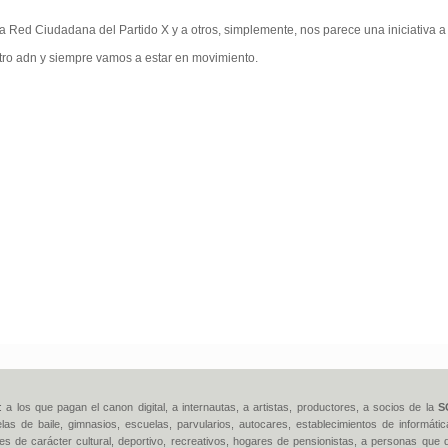
 Red Ciudadana del Partido X y a otros, simplemente, nos parece una iniciativa a
tro adn y siempre vamos a estar en movimiento.
: a los que pagan el canon digital, a internautas, a artistas, productores, a socios de la
S
elas de baile, gimnasios, escuelas, parvularios, autocares, establecimientos de informá
es de carácter cultural, deportivo, recreativos, hogares de pensionistas, a personas que q