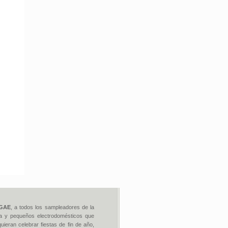
GAE
, a todos los sampleadores de la
tica y pequeños electrodomésticos que
uieran celebrar fiestas de fin de año,