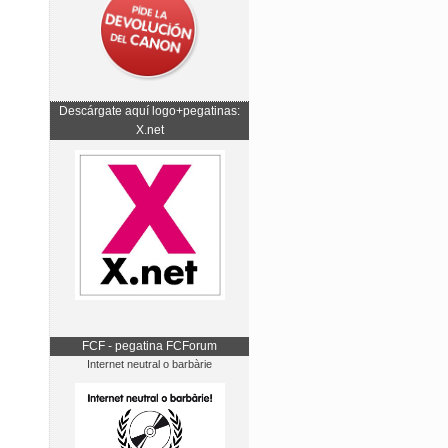
Descárgate aquí logo+pegatinas:
X.net
FCF - pegatina FCForum
Internet neutral o barbàrie