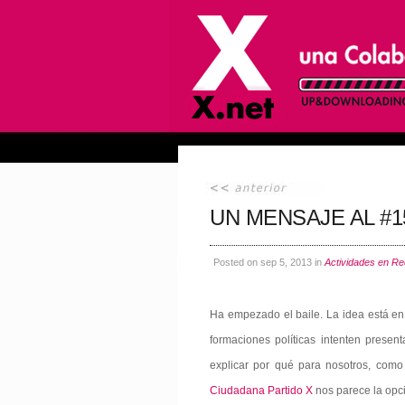
UN MENSAJE AL #1
Posted on sep 5, 2013 in
Actividades en Re
Ha empezado el baile. La idea está en
formaciones políticas intenten prese
explicar por qué para nosotros, como 
Ciudadana Partido X
nos parece la opció