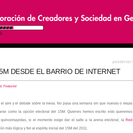
5M DESDE EL BARRIO DE INTERNET
d
,
Featured
 el aire y el debate sobre la mesa. No pasa una semana sin que nuevas o viejas
ntarse como la opción electoral del 15M. Quienes hemos escrito esto queremos
quincemayistas, si el momento exige dar el salto a la arena electoral, la
Red
n más lógica y fiel al espíritu inicial del 15M del 2011.