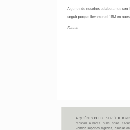
Algunos de nosotros colaboramos con la
seguir porque llevamos el 15M en nues
Fuente:
A QUIÉNES PUEDE SER ÚTIL
X.net
realidad, a bares, pubs, salas, escu
vendan soportes digitales, asociacion