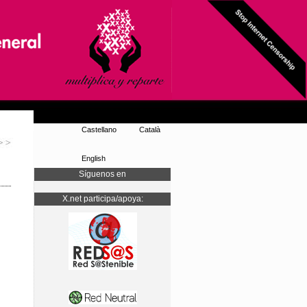
Castellano
Català
English
Síguenos en
X.net participa/apoya: