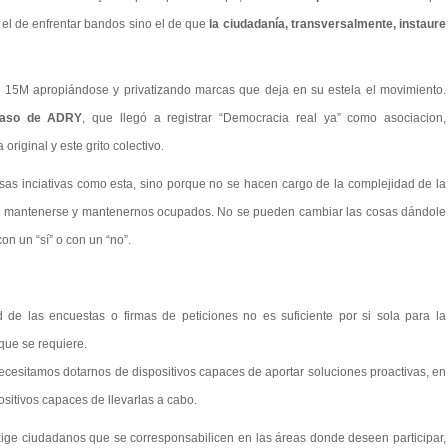
 el de enfrentar bandos sino el de que
la ciudadanía, transversalmente, instaure
o 15M apropiándose y privatizando marcas que deja en su estela el movimiento.
 caso de ADRY
, que llegó a registrar “Democracia real ya” como asociacion,
riginal y este grito colectivo.
osas inciativas como esta, sino porque no se hacen cargo de la complejidad de la
 para mantenerse y mantenernos ocupados. No se pueden cambiar las cosas dándole
n un “sí” o con un “no”.
ad de las encuestas o firmas de peticiones no es suficiente por si sola para la
que se requiere.
necesitamos dotarnos de dispositivos capaces de aportar soluciones proactivas, en
positivos capaces de llevarlas a cabo.
xige ciudadanos que se corresponsabilicen en las áreas donde deseen participar,