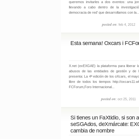
queremos invitarles a dos eventos: una j
llevando a cabo dentro de la investigació
democracia de red’ que desarrollamos con la..
posted on
: feb 4, 2012
Esta semana! Oxcars i FCFo
X.net (exEXGAE) la plataforma para liberar l
abusos de las entidades de gestión y de la 
presenta: La 4ª edición de los oXcars, el may
libre de todos los tiempos http://oxcars11.w
FCForum,Foro Internacional...
posted on
: oct 25, 2011
Si tienes un FaXtidio, si son 
seSGAdos, deXmárcate: E
cambia de nombre