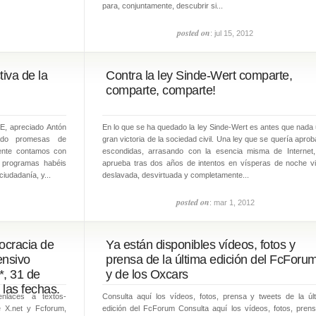
para, conjuntamente, descubrir si...
posted on
: jul 15, 2012
tiva de la
Contra la ley Sinde-Wert comparte,
comparte, comparte!
AE, apreciado Antón
En lo que se ha quedado la ley Sinde-Wert es antes que nada
ado promesas de
gran victoria de la sociedad civil. Una ley que se quería aprob
mente contamos con
escondidas, arrasando con la esencia misma de Internet
s programas habéis
aprueba tras dos años de intentos en vísperas de noche vi
iudadanía, y...
deslavada, desvirtuada y completamente...
posted on
: mar 1, 2012
ocracia de
Ya están disponibles vídeos, fotos y
ensivo
prensa de la última edición del FcForu
, 31 de
y de los Oxcars
 las fechas.
enlaces a textos-
Consulta aquí los vídeos, fotos, prensa y tweets de la úl
e X.net y Fcforum,
edición del FcForum Consulta aquí los vídeos, fotos, pren