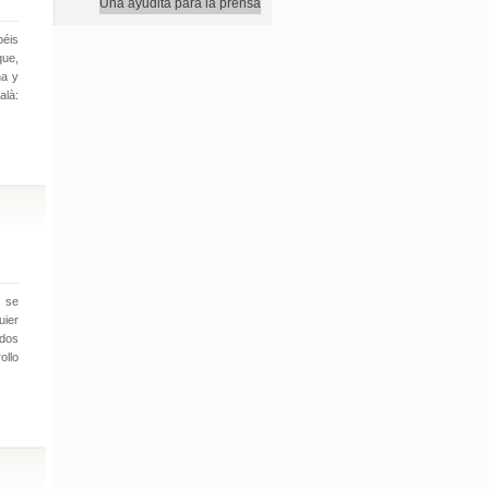
Una ayudita para la prensa
béis
que,
na y
alà:
e se
uier
odos
ollo