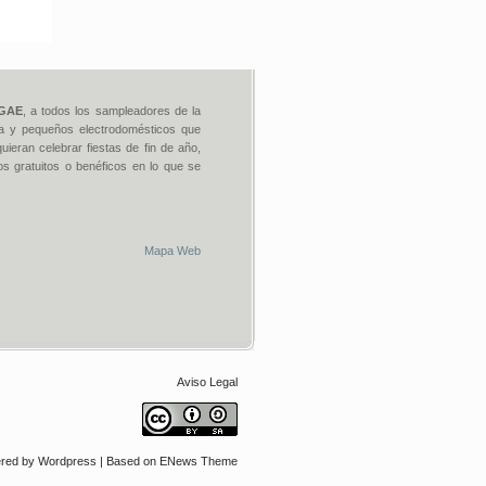
GAE
, a todos los sampleadores de la
tica y pequeños electrodomésticos que
uieran celebrar fiestas de fin de año,
os gratuitos o benéficos en lo que se
Mapa Web
Aviso Legal
red by
Wordpress
| Based on
ENews Theme