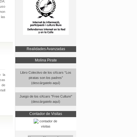
ADA:
 uso
anon
 las
Realidades Avanzadas
Molina Pirate
Libro Colectivo de los oXcars “Los
e la
piratas son los padres”
icas
(descárgatelo aquí)
s de
tell
Juego de los oXcars "Free Culture"
(descárgatelo aquí)
Contador de Visitas