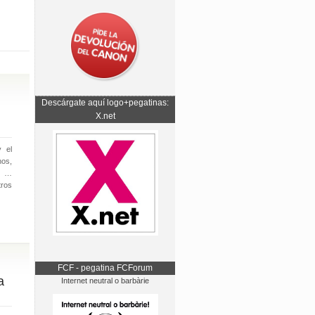
Descárgate aquí logo+pegatinas:
X.net
 el
os,
s …
tros
FCF - pegatina FCForum
a
Internet neutral o barbàrie