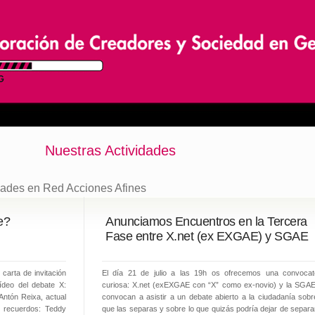
Nuestras Actividades
dades en Red
Acciones Afines
e?
Anunciamos Encuentros en la Tercera
Fase entre X.net (ex EXGAE) y SGAE
 carta de invitación
El día 21 de julio a las 19h os ofrecemos una convocat
deo del debate X:
curiosa: X.net (exEXGAE con “X” como ex-novio) y la SGA
Antón Reixa, actual
convocan a asistir a un debate abierto a la ciudadanía sobr
 recuerdos: Teddy
que las separas y sobre lo que quizás podría dejar de separa