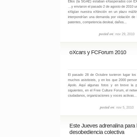
Ellos (la SGAE) estaban eXasperados con E
…y enviaron el pasado 2 de agosto de 2010 u
eXigían nuestra eXtinción en un plazo máXi
interpondrían una demanda por violación de 
patentes, competencia desleal, daños...
posted on
: nov 29, 2010
oXcars y FCForum 2010
El pasado 28 de Octubre tuvieron lugar los
muchos asististeis, y en los que 2000 person
Apolo. Aquí algunas fotos y en breve la p
siguientes, en el Free Culture Forum, el netw
ciudadanos, organizaciones y voces activas...
posted on
: nov 5, 2010
Este Jueves adrenalina para 
desobediencia colectiva