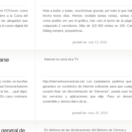
n el FCForum como
Hola a todos y todas, muchísimas gracias por todo lo que ha
iere a la Carta del
hecho estos días. Hemos recibido tantas visitas, tantas 
n los abogados que
como podéis ver por el gráfico, han roto el techo de la pági
 el canon digital del
colapsado 2 servidores. Más de 110 000 visitas en 24h. Cat
Diàleg sempre, prepotència...
posted on
: sep 13, 2010
arse
Internet no será otra TV
 recibe un burofax
http://internetnoseraotratv.net Los ciudadanos pedimos qu
dad General Autores
garantice un suministro de Internet suficiente para que cualq
 la fax… ¡qué digo!,
usuario final, sin discriminación de “intereses”, pueda usar t
. En caso contrario,
los servicios y aplicaciones que elija. Para un desarr
sostenible y democrático de la...
posted on
: may 25, 2010
 general de
En defensa de las declaraciones del Ministro de Ciencia y