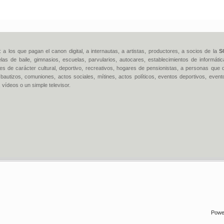
: a los que pagan el canon digital, a internautas, a artistas, productores, a socios de la
S
elas de baile, gimnasios, escuelas, parvularios, autocares, establecimientos de informá
es de carácter cultural, deportivo, recreativos, hogares de pensionistas, a personas que q
bautizos, comuniones, actos sociales, mítines, actos políticos, eventos deportivos, event
, vídeos o un simple televisor.
Powe