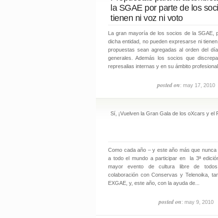
la SGAE por parte de los soc
tienen ni voz ni voto
La gran mayoría de los socios de la SGAE, p
dicha entidad, no pueden expresarse ni tiene
propuestas sean agregadas al orden del dí
generales. Además los socios que discrep
represalias internas y en su ámbito profesional.
posted on
: may 17, 2010
Sí, ¡Vuelven la Gran Gala de los oXcars y e
Como cada año – y este año más que nunca [1]
a todo el mundo a participar en la 3ª edició
mayor evento de cultura libre de todos
colaboración con Conservas y Telenoika, t
EXGAE, y, este año, con la ayuda de...
posted on
: may 9, 2010