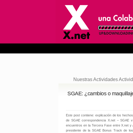
Nuestras Actividades
Activi
SGAE: ¿cambios o maquillaj
Este post contiene: explicación de los hechos
de SGAE correspondencia X.net – SGAE ví
encuentros en la Tercera Fase entre X.net y 
presidente de la SGAE Bonus Track de los