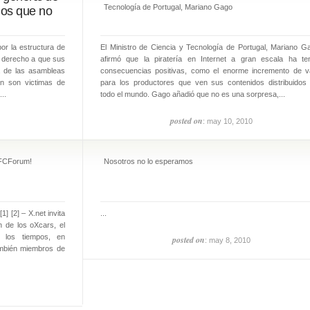
Tecnología de Portugal, Mariano Gago
ios que no
or la estructura de
El Ministro de Ciencia y Tecnología de Portugal, Mariano G
n derecho a que sus
afirmó que la piratería en Internet a gran escala ha te
a de las asambleas
consecuencias positivas, como el enorme incremento de v
an son victimas de
para los productores que ven sus contenidos distribuidos
..
todo el mundo. Gago añadió que no es una sorpresa,...
posted on
: may 10, 2010
l FCForum!
Nosotros no lo esperamos
 [2] – X.net invita
...
n de los oXcars, el
 los tiempos, en
posted on
: may 8, 2010
ambién miembros de