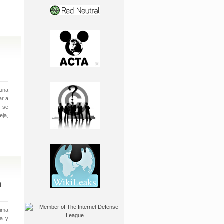
 una
ar a
, se
eja,
m
tima
sa y