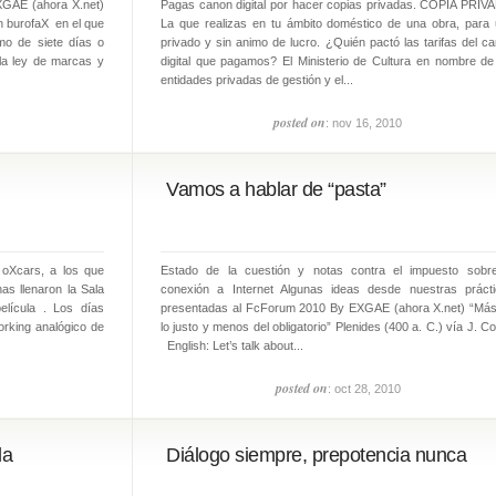
XGAE (ahora X.net)
Pagas canon digital por hacer copias privadas. COPIA PRIV
n burofaX en el que
La que realizas en tu ámbito doméstico de una obra, para
mo de siete días o
privado y sin animo de lucro. ¿Quién pactó las tarifas del c
la ley de marcas y
digital que pagamos? El Ministerio de Cultura en nombre de
entidades privadas de gestión y el...
posted on
: nov 16, 2010
Vamos a hablar de “pasta”
 oXcars, a los que
Estado de la cuestión y notas contra el impuesto sobr
as llenaron la Sala
conexión a Internet Algunas ideas desde nuestras práct
elícula . Los días
presentadas al FcForum 2010 By EXGAE (ahora X.net) “Má
orking analógico de
lo justo y menos del obligatorio” Plenides (400 a. C.) vía J. Cor
English: Let’s talk about...
posted on
: oct 28, 2010
la
Diálogo siempre, prepotencia nunca