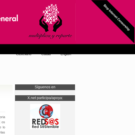
Castellano
Català
English
Síguenos en
X.net participa/apoya:
oria
E os
e lo
rlas