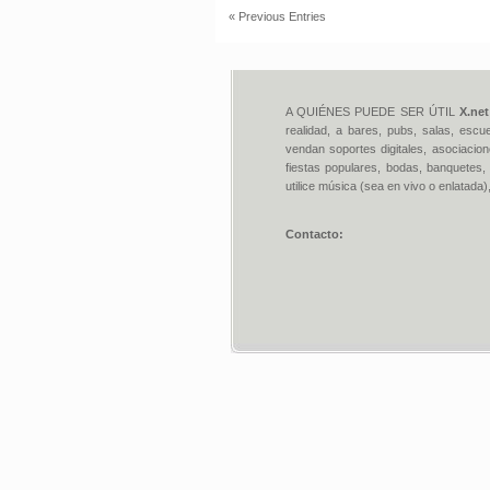
« Previous Entries
A QUIÉNES PUEDE SER ÚTIL
X.net
realidad, a bares, pubs, salas, escu
vendan soportes digitales, asociacion
fiestas populares, bodas, banquetes, 
utilice música (sea en vivo o enlatada)
Contacto: