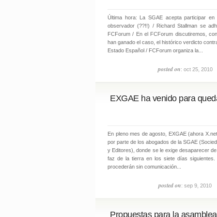
Última hora: La SGAE acepta participar e
observador (??!!) / Richard Stallman se adh
FCForum / En el FCForum discutiremos, co
han ganado el caso, el histórico verdicto contra
Estado Español / FCForum organiza la...
posted on
: oct 25, 2010
EXGAE ha venido para qued
En pleno mes de agosto, EXGAE (ahora X.net)
por parte de los abogados de la SGAE (Socie
y Editores), donde se le exige desaparecer de
faz de la tierra en los siete días siguientes
procederán sin comunicación...
posted on
: sep 9, 2010
Propuestas para la asamblea