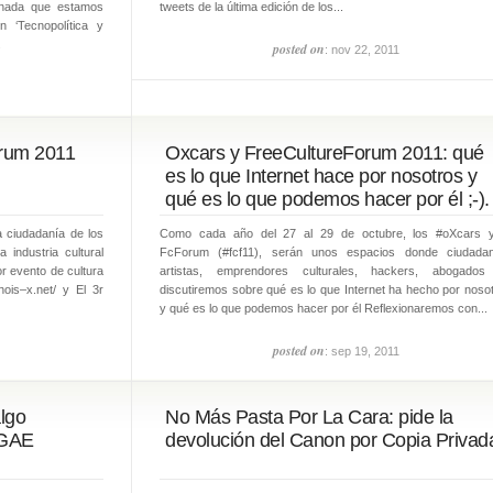
ornada que estamos
tweets de la última edición de los...
n ‘Tecnopolítica y
.
posted on
: nov 22, 2011
rum 2011
Oxcars y FreeCultureForum 2011: qué
es lo que Internet hace por nosotros y
qué es lo que podemos hacer por él ;-).
a ciudadanía de los
Como cada año del 27 al 29 de octubre, los #oXcars y
industria cultural
FcForum (#fcf11), serán unos espacios donde ciudadan
or evento de cultura
artistas, emprendores culturales, hackers, abogado
hois–x.net/ y El 3r
discutiremos sobre qué es lo que Internet ha hecho por noso
y qué es lo que podemos hacer por él Reflexionaremos con...
posted on
: sep 19, 2011
algo
No Más Pasta Por La Cara: pide la
XGAE
devolución del Canon por Copia Privad