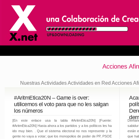
Acciones Afi
Nuestras Actividades
Actividades en Red
Acciones Af
#AritmEtica20N – Game is over:
Aca
utilicemos el voto para que no les salgan
polí
los números
Dere
demo
[En este enlace usa la tabla #AritmEtica20N] [Fuente:
Demand
#AritmEtica20N] Hasta ahora a los partidos y a los políticos les ha
sabidu
ido muy bien. . Que el sistema electoral no nos represente y la
están e
gente no vaya a votar; que los monopolios de poder de PP, PSOE
que hab