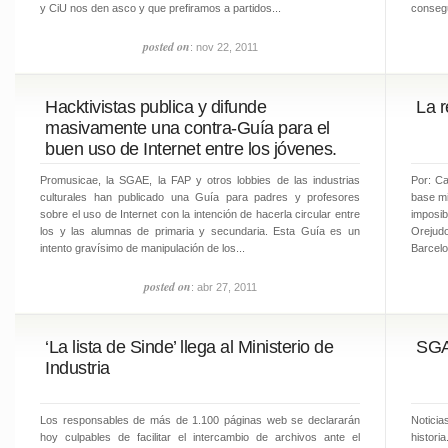
y CiU nos den asco y que prefiramos a partidos...
consegu
posted on
: nov 22, 2011
Hacktivistas publica y difunde
La r
masivamente una contra-Guía para el
buen uso de Internet entre los jóvenes.
Promusicae, la SGAE, la FAP y otros lobbies de las industrias
Por: Ca
culturales han publicado una Guía para padres y profesores
base mi
sobre el uso de Internet con la intención de hacerla circular entre
imposi
los y las alumnas de primaria y secundaria. Esta Guía es un
Orejud
intento gravísimo de manipulación de los...
Barcelo
posted on
: abr 27, 2011
‘La lista de Sinde’ llega al Ministerio de
SGA
Industria
Los responsables de más de 1.100 páginas web se declararán
Notici
hoy culpables de facilitar el intercambio de archivos ante el
histori