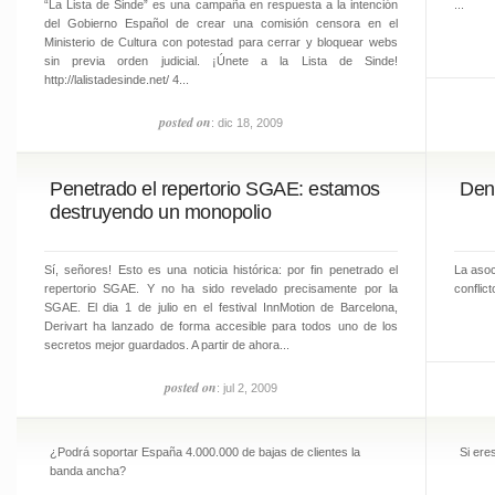
“La Lista de Sinde” es una campaña en respuesta a la intención
...
del Gobierno Español de crear una comisión censora en el
Ministerio de Cultura con potestad para cerrar y bloquear webs
sin previa orden judicial. ¡Únete a la Lista de Sinde!
http://lalistadesinde.net/ 4...
posted on
: dic 18, 2009
Penetrado el repertorio SGAE: estamos
Denu
destruyendo un monopolio
Sí, señores! Esto es una noticia histórica: por fin penetrado el
La asoc
repertorio SGAE. Y no ha sido revelado precisamente por la
conflict
SGAE. El dia 1 de julio en el festival InnMotion de Barcelona,
Derivart ha lanzado de forma accesible para todos uno de los
secretos mejor guardados. A partir de ahora...
posted on
: jul 2, 2009
¿Podrá soportar España 4.000.000 de bajas de clientes la
Si ere
banda ancha?