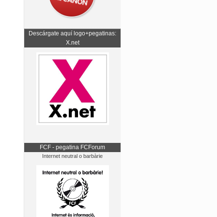
Descárgate aquí logo+pegatinas:
X.net
FCF - pegatina FCForum
Internet neutral o barbàrie