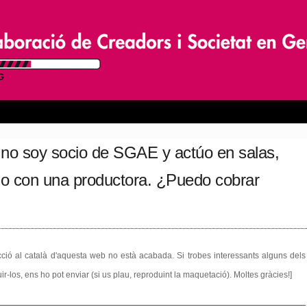
, no soy socio de SGAE y actúo en salas,
mo con una productora. ¿Puedo cobrar
ucció al català d'aquesta web no està acabada. Si trobes interessants alguns dels
r-los, ens ho pot enviar (si us plau, reproduint la maquetació). Moltes gràcies!]