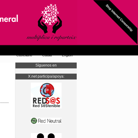
Castellano
Català
English
Síguenos en
X.net participa/apoya: