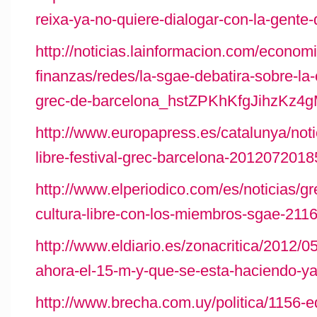
reixa-ya-no-quiere-dialogar-con-la-gente
http://noticias.lainformacion.com/econom
finanzas/redes/la-sgae-debatira-sobre-la-cu
grec-de-barcelona_hstZPKhKfgJihzKz4g
http://www.europapress.es/catalunya/noti
libre-festival-grec-barcelona-201207201
http://www.elperiodico.com/es/noticias/g
cultura-libre-con-los-miembros-sgae-211
http://www.eldiario.es/zonacritica/2012/
ahora-el-15-m-y-que-se-esta-haciendo-ya
http://www.brecha.com.uy/politica/1156-e