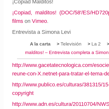
¡Copiad Malditos!
¡Copiad, malditos! (DOC/58′/ES/HD720
films
on
Vimeo
.
Entrevista a Simona Levi
A la carta
>
Televisión
>
La 2
malditos! – Entrevista completa a Simon
http://www.gacetatecnologica.com/esoci
reune-con-X.netnet-para-tratar-el-tema-de
http://www.publico.es/culturas/381315/15
copyright
http://www.adn.es/cultura/20110704/NW