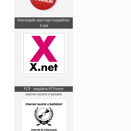
Descárgate aquí logo+pegatinas:
X.net
FCF - pegatina FCForum
Internet neutral o barbàrie