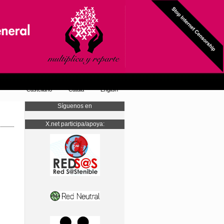
Castellano
Català
English
Síguenos en
X.net participa/apoya: