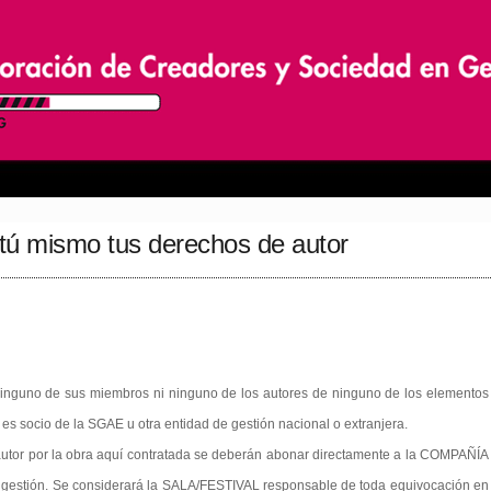
tú mismo tus derechos de autor
ninguno de sus miembros ni ninguno de los autores de ninguno de los elementos
 es socio de la SGAE u otra entidad de gestión nacional o extranjera.
 autor por la obra aquí contratada se deberán abonar directamente a la COMPAÑÍA
 gestión. Se considerará la SALA/FESTIVAL responsable de toda equivocación en