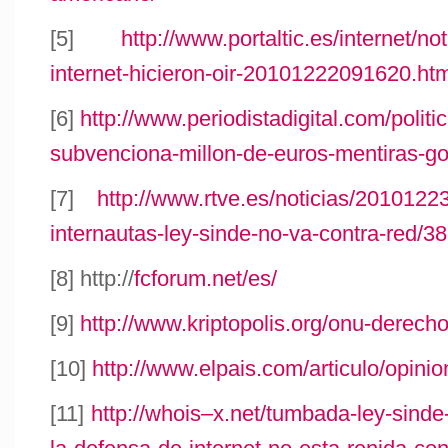
[5]
http://www.portaltic.es/internet/n
internet-hicieron-oir-20101222091620.ht
[6]
http://www.periodistadigital.com/polit
subvenciona-millon-de-euros-mentiras-go
[7]
http://www.rtve.es/noticias/2010122
internautas-ley-sinde-no-va-contra-red/3
[8] http://
fcforum.net/es/
[9]
http://www.kriptopolis.org/onu-derech
[10]
http://www.elpais.com/articulo/opini
[11]
http://whois–x.net/tumbada-ley-sinde