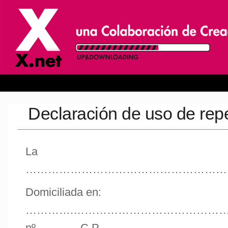
Declaración de uso de reper
La empresa
………………………………………………
Domiciliada en:
………….…………………………………
nº…………C.P………