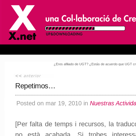
¿Eres afiliado de UGT? ¿Estás de acuerdo que UGT cri
Repetimos…
Posted on mar 19, 2010 in
Nuestras Activid
[Per falta de temps i recursos, la tradu
no està acabada. Si trobes interess