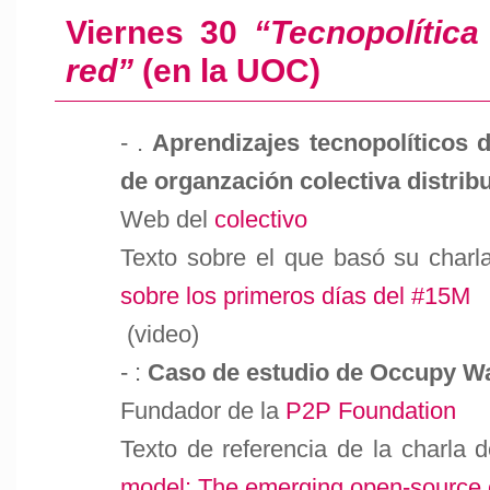
Viernes 30
“Tecnopolític
red”
(en la UOC)
- .
Aprendizajes tecnopolíticos 
de organzación colectiva distrib
Web del
colectivo
Texto sobre el que basó su charl
sobre los primeros días del #15M
(video)
- :
Caso de estudio de Occupy Wa
Fundador de la
P2P Foundation
Texto de referencia de la charla d
model: The emerging open-source ci