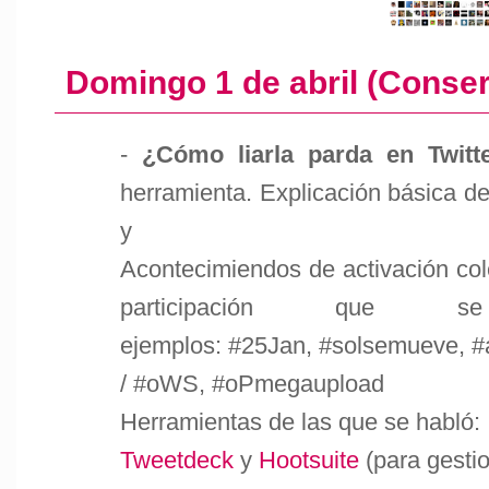
Domingo 1 de abril (Conse
-
¿Cómo liarla parda en Twitt
herramienta. Explicación básica de
y
Acontecimiendos de activación cole
participación que
ejemplos: #25Jan, #solsemueve, 
/ #oWS, #oPmegaupload
Herramientas de las que se habló:
Tweetdeck
y
Hootsuite
(para gesti