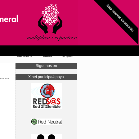
Castellano
Català
English
Síguenos en
X.net participa/apoya: