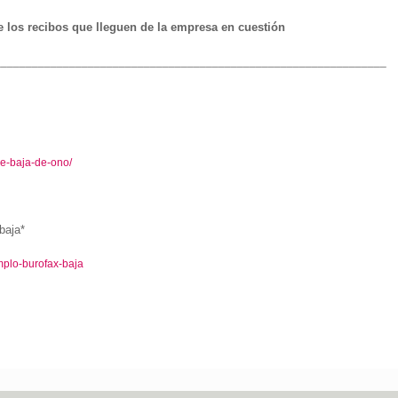
e los recibos que lleguen de la empresa en cuestión
_______________________________________________________________
e-baja-de-ono/
baja*
mplo-burofax-baja