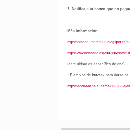
3. Notifica a tu banco que no pagu
______________________________
Más información:
http://nomasnumeros900.blogspot.com/
http://www.dondado.es/2007/06/darse-d
este último es específico de ono)
(
* Ejemplos de burofax para darse de 
http://bandaancha.eu/tema/686288/eje