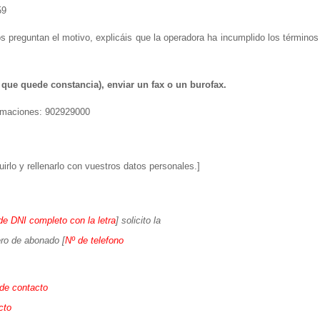
59
os preguntan el motivo, explicáis que la operadora ha incumplido los términos
que quede constancia), enviar un fax o un burofax.
lamaciones: 902929000
uirlo y rellenarlo con vuestros datos personales.]
de DNI completo con la letra
] solicito la
ro de abonado [
Nº de telefono
 de contacto
cto