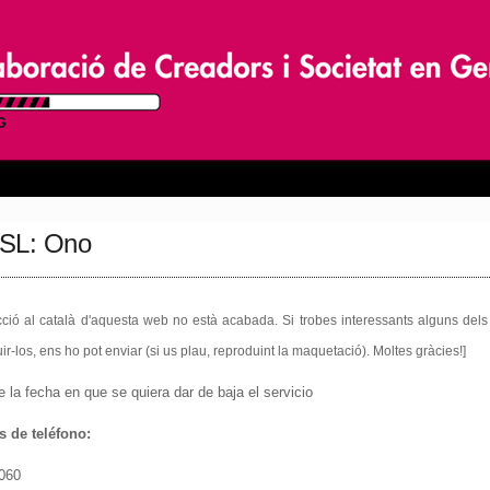
DSL: Ono
ucció al català d'aquesta web no està acabada. Si trobes interessants alguns dels
r-los, ens ho pot enviar (si us plau, reproduint la maquetació). Moltes gràcies!]
la fecha en que se quiera dar de baja el servicio
s de teléfono:
4060