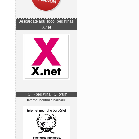
Descárgate aquí logo+pegatinas:
X.net
FCF - pegatina FCForum
Internet neutral o barbàrie