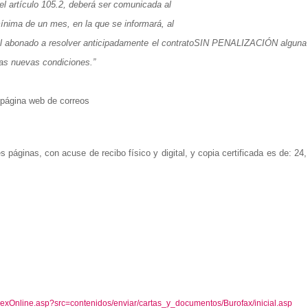
el artículo 105.2, deberá ser comunicada al
nima de un mes, en la que se informará, al
l abonado a resolver anticipadamente el contratoSIN PENALIZACIÓN alguna
as nuevas condiciones.”
 página web de correos
 páginas, con acuse de recibo físico y digital, y copia certificada es de: 24,
dexOnline.asp?src=contenidos/enviar/cartas_y_documentos/Burofax/inicial.asp