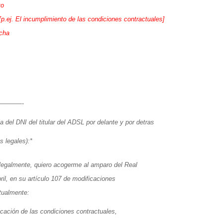
to
[p.ej. El incumplimiento de las condiciones contractuales]
cha
———-
 del DNI del titular del ADSL por delante y por detras
s legales):*
legalmente, quiero acogerme al amparo del Real
il, en su artículo 107 de modificaciones
xtualmente:
icación de las condiciones contractuales,