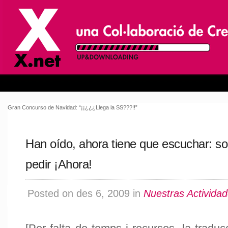
Gran Concurso de Navidad: “¡¡¿¿¿Llega la SS???!!”
Han oído, ahora tiene que escuchar: 
pedir ¡Ahora!
Posted on des 6, 2009 in
Nuestras Activida