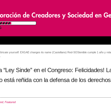
 eXtricate yourself: EXGAE changes its name
(Castellano) Red-SOStenible cumple 1 año y rela
o
 “Ley Sinde” en el Congreso: Felicidades! L
o está reñida con la defensa de los derechos
Red
,
Featured