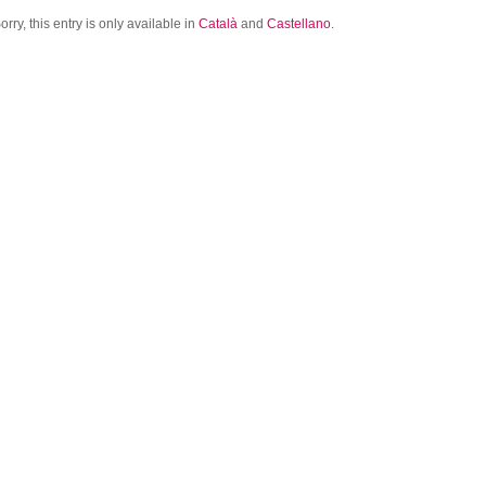
orry, this entry is only available in
Català
and
Castellano
.