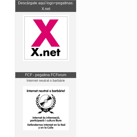
Descárgate aquí logo+pegatinas:
X.net
FCF - pegatina FCForum
Internet neutral o barbàrie