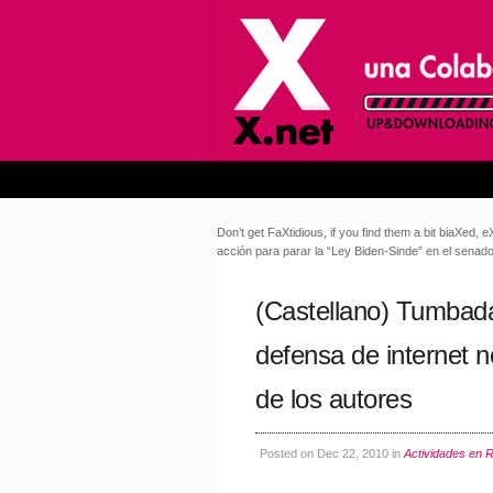
Don’t get FaXtidious, if you find them a bit biaXed,
acción para parar la “Ley Biden-Sinde” en el senad
(Castellano) Tumbada
defensa de internet n
de los autores
Posted on Dec 22, 2010 in
Actividades en 