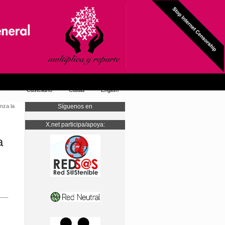
Castellano
Català
English
nza la
Síguenos en
X.net participa/apoya:
a