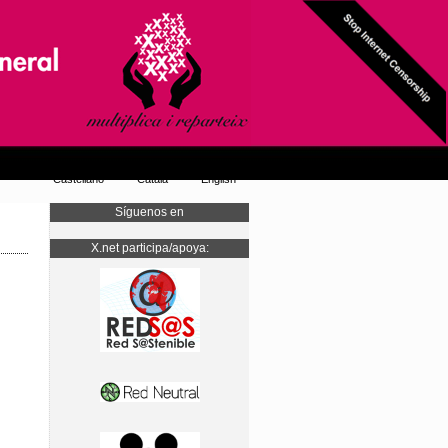
Castellano
Català
English
Síguenos en
X.net participa/apoya: