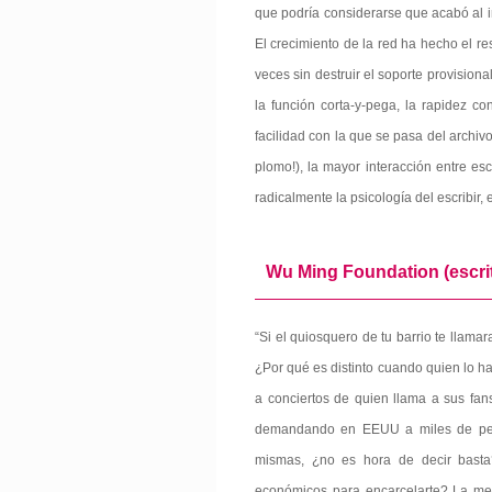
que podría considerarse que acabó al i
El crecimiento de la red ha hecho el rest
veces sin destruir el soporte provisional,
la función corta-y-pega, la rapidez c
facilidad con la que se pasa del archiv
plomo!), la mayor interacción entre esc
radicalmente la psicología del escribir, 
Wu Ming Foundation (escri
“Si el quiosquero de tu barrio te llama
¿Por qué es distinto cuando quien lo 
a conciertos de quien llama a sus fan
demandando en EEUU a miles de pers
mismas, ¿no es hora de decir basta?
económicos para encarcelarte? La mer