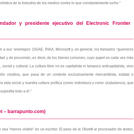
ística de la Industria de los medios contra lo que constantemente lucho.”
dador y presidente ejecutivo del Electronic Frontier
ión a sus ‘enemigos’ (SGAE, RIAA, Microsoft y, en general, los llamados “guerreros
bertad y de procomún, es decir, de los bienes comunes, cuyo papel es cada vez más
ocial y cultural. La cultura libre no es capitalista ni tampoco anticapitalista, sino
ón creativa, que pasa de un contexto exclusivamente mercantilista, estatal o
tra vida social y nuestra cultura política (como individuos y como ciudadanos), que
upedita todo a él.”
et – barrapunto.com)
sea “menos visible” en un escritor. El paso de la Olivetti al procesador de textos,