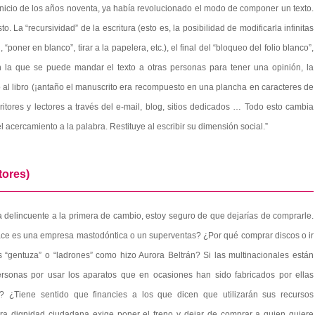
nicio de los años noventa, ya había revolucionado el modo de componer un texto.
o. La “recursividad” de la escritura (esto es, la posibilidad de modificarla infinitas
 “poner en blanco”, tirar a la papelera, etc.), el final del “bloqueo del folio blanco”,
on la que se puede mandar el texto a otras personas para tener una opinión, la
o al libro (¡antaño el manuscrito era recompuesto en una plancha en caracteres de
ritores y lectores a través del e-mail, blog, sitios dedicados … Todo esto cambia
el acercamiento a la palabra. Restituye al escribir su dimensión social.”
tores)
ra delincuente a la primera de cambio, estoy seguro de que dejarías de comprarle.
hace es una empresa mastodóntica o un superventas? ¿Por qué comprar discos o ir
s “gentuza” o “ladrones” como hizo Aurora Beltrán? Si las multinacionales están
onas por usar los aparatos que en ocasiones han sido fabricados por ellas
 ¿Tiene sentido que financies a los que dicen que utilizarán sus recursos
a dignidad ciudadana exige poner el freno y dejar de comprar a quien quiere