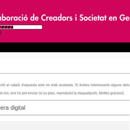
ucció al català d'aquesta web no està acabada. Si trobes interessants alguns dels
r-los, ens ho pot enviar (si us plau, reproduint la maquetació). Moltes gràcies!]
era digital