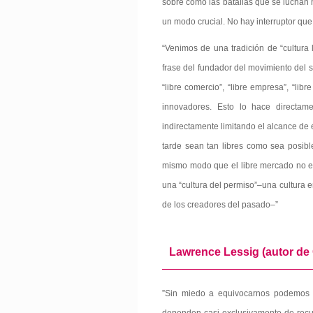
sobre cómo las batallas que se luchan h
un modo crucial. No hay interruptor que
“Venimos de una tradición de “cultura l
frase del fundador del movimiento del sof
“libre comercio”, “libre empresa”, “lib
innovadores. Esto lo hace directam
indirectamente limitando el alcance de
tarde sean tan libres como sea posible
mismo modo que el libre mercado no es 
una “cultura del permiso”–una cultura e
de los creadores del pasado–”
Lawrence Lessig (autor de
”Sin miedo a equivocarnos podemos d