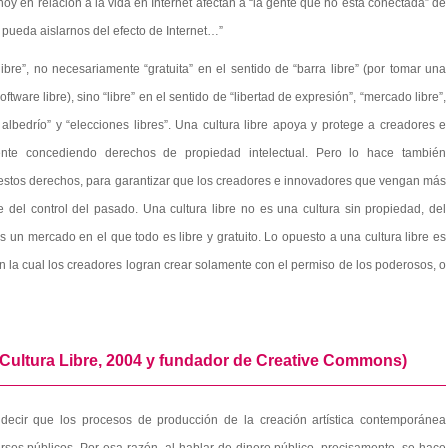
oy en relación a la vida en Internet afectan a “la gente que no está conectada” de
 pueda aislarnos del efecto de Internet…”
ibre”, no necesariamente “gratuita” en el sentido de “barra libre” (por tomar una
tware libre), sino “libre” en el sentido de “libertad de expresión”, “mercado libre”,
re albedrío” y “elecciones libres”. Una cultura libre apoya y protege a creadores e
ente concediendo derechos de propiedad intelectual. Pero lo hace también
 estos derechos, para garantizar que los creadores e innovadores que vengan más
 del control del pasado. Una cultura libre no es una cultura sin propiedad, del
un mercado en el que todo es libre y gratuito. Lo opuesto a una cultura libre es
n la cual los creadores logran crear solamente con el permiso de los poderosos, o
 Cultura Libre, 2004 y fundador de Creative Commons)
ecir que los procesos de producción de la creación artística contemporánea