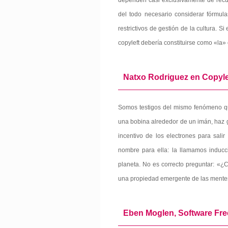
dependen casi exclusivamente de recur
del todo necesario considerar fórmula
restrictivos de gestión de la cultura. 
copyleft debería constituirse como «la»
Natxo Rodriguez en Copyle
Somos testigos del mismo fenómeno qu
una bobina alrededor de un imán, haz gi
incentivo de los electrones para sal
nombre para ella: la llamamos inducci
planeta. No es correcto preguntar: «¿C
una propiedad emergente de las mentes
Eben Moglen, Software Fr