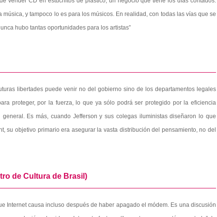
de vender CD en estuchitos de plástico, un negocio que tiene los días contados.
a música, y tampoco lo es para los músicos. En realidad, con todas las vías que se
nunca hubo tantas oportunidades para los artistas”
uturas libertades puede venir no del gobierno sino de los departamentos legales
ara proteger, por la fuerza, lo que ya sólo podrá ser protegido por la eficiencia
al general. Es más, cuando Jefferson y sus colegas iluministas diseñaron lo que
t, su objetivo primario era asegurar la vasta distribución del pensamiento, no del
tro de Cultura de Brasil)
 que Internet causa incluso después de haber apagado el módem. Es una discusión