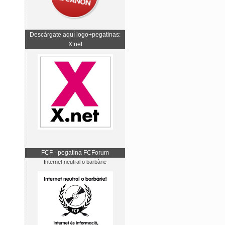
Descárgate aquí logo+pegatinas:
X.net
FCF - pegatina FCForum
Internet neutral o barbàrie