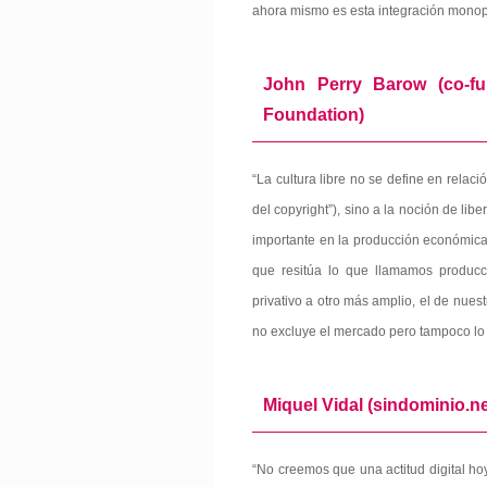
ahora mismo es esta integración monopol
John Perry Barow (co-fun
Foundation)
“La cultura libre no se define en relac
del copyright”), sino a la noción de li
importante en la producción económica, s
que resitúa lo que llamamos producci
privativo a otro más amplio, el de nues
no excluye el mercado pero tampoco lo s
Miquel Vidal (sindominio.n
“No creemos que una actitud digital hoy 