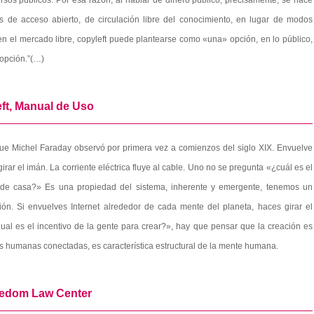
sos públicos. Por esa razón, al hablar de dinero público, precisamente, se hace
s de acceso abierto, de circulación libre del conocimiento, en lugar de modos
Si en el mercado libre, copyleft puede plantearse como «una» opción, en lo público,
 opción.”(…)
ft, Manual de Uso
e Michel Faraday observó por primera vez a comienzos del siglo XIX. Envuelve
rar el imán. La corriente eléctrica fluye al cable. Uno no se pregunta «¿cuál es el
ir de casa?» Es una propiedad del sistema, inherente y emergente, tenemos un
ón. Si envuelves Internet alrededor de cada mente del planeta, haces girar el
ual es el incentivo de la gente para crear?», hay que pensar que la creación es
 humanas conectadas, es característica estructural de la mente humana.
eedom Law Center