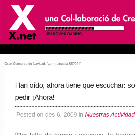
Gran Concurso de Navidad: “¡¡¿¿¿Llega la SS???!!”
Han oído, ahora tiene que escuchar: 
pedir ¡Ahora!
Posted on des 6, 2009 in
Nuestras Activida