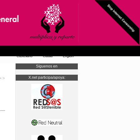
Castellano
Català
English
Síguenos en
X.net participa/apoya: