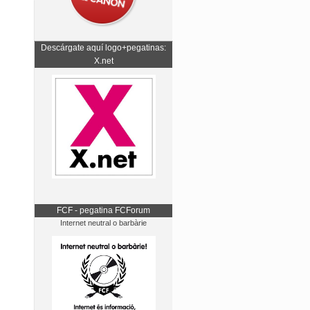
Descárgate aquí logo+pegatinas:
X.net
FCF - pegatina FCForum
Internet neutral o barbàrie