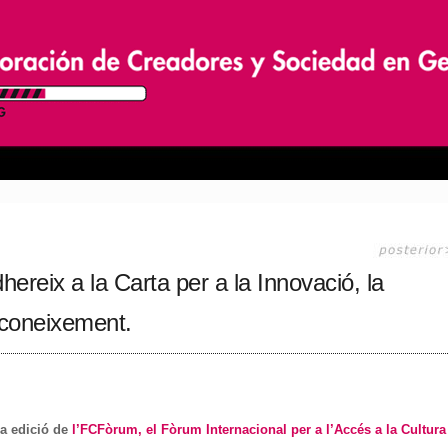
hereix a la Carta per a la Innovació, la
al coneixement.
a edició de
l’FCFòrum, el Fòrum Internacional per a l’Accés a la Cultura