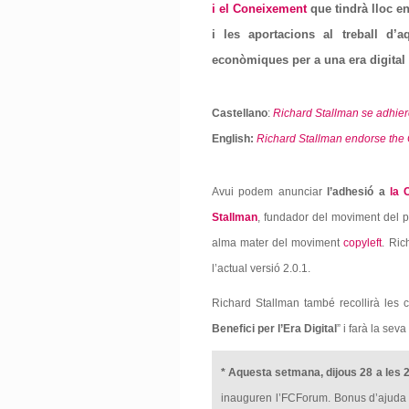
i el Coneixement
que tindrà lloc e
i les aportacions al treball d’a
econòmiques per a una era digital m
Castellano
:
Richard Stallman se adhiere
English:
Richard Stallman endorse the C
Avui podem anunciar
l’adhesió a
la 
Stallman
, fundador del moviment del p
alma mater del moviment
copyleft
. Ric
l’actual versió 2.0.1.
Richard Stallman també recollirà les c
Benefici per l’Era Digital
” i farà la sev
* Aquesta setmana, dijous 28 a les 2
inauguren l’FCForum. Bonus d’ajuda 