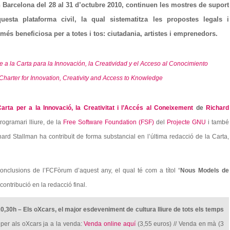
n Barcelona del 28 al 31 d’octubre 2010, continuen les mostres de suport
questa plataforma civil, la qual sistematitza les propostes legals i
és beneficiosa per a totes i tos: ciutadania, artistes i emprenedors.
 a la Carta para la Innovación, la Creatividad y el Acceso al Conocimiento
harter for Innovation, Creativity and Access to Knowledge
Carta per a la Innovació, la Creativitat i l’Accés al Coneixement
de
Richard
rogramari lliure, de la
Free Software Foundation (FSF)
del
Projecte GNU
i també
hard Stallman ha contribuït de forma substancial en l’última redacció de la Carta,
onclusions de l’FCFòrum d’aquest any, el qual té com a títol “
Nous Models de
a contribució en la redacció final.
0,30h – Els oXcars, el major esdeveniment de cultura lliure de tots els temps
per als oXcars ja a la venda:
Venda online aquí
(3,55 euros) // Venda en mà (3